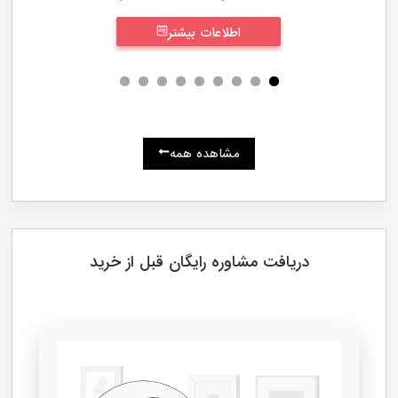
جاروبرقی فیلیپس مدل FC9174
7,800,000
تومان
6,590,000
تومان
اطلاعات بیشتر
9
8
7
6
5
4
3
2
1