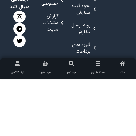
تماس با
کمک کنیم
مشتریان
ترین های
ایکاکالا
حساب
ایکاکالا
ایکاکالا باخبر
کاربری
پاسخ به
شوید :
درباره
شما
پرسش
ارسال
ایکاکالا
های
سفارشات
متداول
وبلاگ
شما
ایکاکالا
رویه
نرخ حمل
بازگرداندن
روابط و
نقل و
کالا
سرمایه
سیاست
گذاری با
های
شرایط
ایکاکالا
ایکاکالا
استفاده از
راهنمایی
ایکاکالا
ایکاکالا را در
خرید از
شبکه های
حریم
ایکاکالا
اجتماعی
خصوصی
نحوه ثبت
دنبال کنید
سفارش
گزارش
مشکلات
رویه ارسال
سایت
سفارش