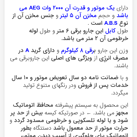
دارای
یک موتور و قدرت آن ۲۰۰۰ وات AEG می
باشد
و حجم
مخزن آن ۵ لیتر
و
جنس مخزن آن از
نوع
A.B.S
است
.
طول
کابل
این جارو برقی ۶ متر
و طول
لوله
خرطومی آن ۲ متر می باشد.
وزن این جارو
ب
رقی ۸ کیلوگرم
و
دارای گرید
A
در
مصرف انرژِی
از
ویژگی های اصلی
این جاروبرقی می
باشند.
و با
ضمانت نامه دو سال تعویض موتور و ۱۰ سال
خدمات پس از فروش
ودر رنگهای متنوع تولید
میگردد.
این محصول به سیستم پیشرفته
محافظ اتوماتیک
مجهز
می باشد. ← در صورتیکه کیسه
بیش از حد پر
شود و یا لوله تلسکوپی و خرطومی مسدود گردد
و
حرارت موتور از حد معمول باشد
دستتگاه
بطور
اتوماتیک برای جلوگیری از آسیب دیدن موتور،