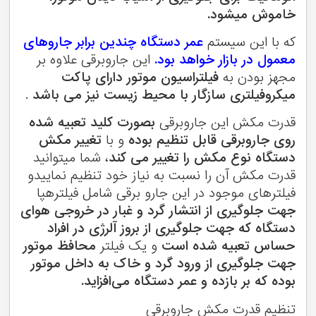
خاموش میشود.
که با این سیستم
عمر دستگاه چندین برابر جاروهای
معمول در بازار خواهد بود.
این جاروبرقی علاوه بر
مجهز بودن به
فیلتراسیون موتور دارای پاکت
میکروفیلتری سازگار با محیط زیست نیز می باشد
.
قدرت مکش این جاروبرقی
بصورت کلید تعبیه شده
روی جاروبرقی قابل تنظیم بوده
و با
تغییر مکش
دستگاه نوع مکش را تغییر می کند
، شما میتوانید
قدرت مکش آن را نسبت به نیاز خود تنظیم نماییدو
فیلترهای موجود در این جارو برقی شامل فیلترهپا
جهت جلوگیری از انتشار گرد و غبار در خروجی هوای
دستگاه که جهت جلوگیری از بروز آلرژی در افراد
حساس تعبیه شده است
و یک فیلتر
محافظ موتور
جهت جلوگیری از ورود گرد و خاک به داخل موتور
بوده که بر بازده و عمر دستگاه می‌افزاید.
تنظیم قدرت مکش جاروبرقی