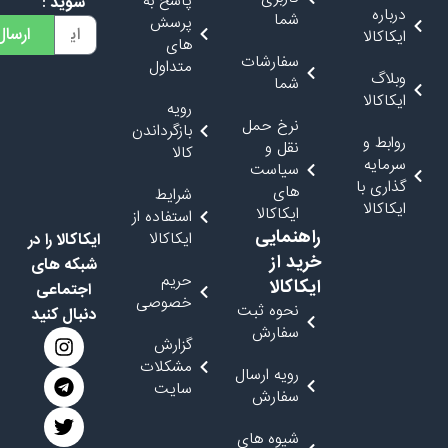
پاسخ به
شوید :
درباره
شما
پرسش
ارسال
ایکاکالا
های
سفارشات
متداول
وبلاگ
شما
ایکاکالا
رویه
نرخ حمل
بازگرداندن
روابط و
نقل و
کالا
سرمایه
سیاست
گذاری با
های
شرایط
ایکاکالا
ایکاکالا
استفاده از
راهنمایی
ایکاکالا
ایکاکالا را در
خرید از
شبکه های
حریم
ایکاکالا
اجتماعی
خصوصی
نحوه ثبت
دنبال کنید
سفارش
گزارش
مشکلات
رویه ارسال
سایت
سفارش
شیوه های