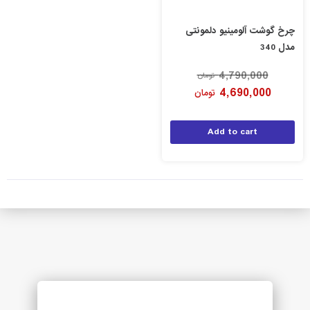
رخ گوشت آلومینیو دلمونتی
ل 340
4,790,000
تومان
4,690,000
تومان
Add to cart