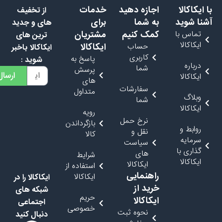
 ایکاکالا
اجازه دهید
خدمات
از تخفیف
شنا شوید
به شما
برای
های و جدید
تماس با
کمک کنیم
مشتریان
ترین های
ایکاکالا
حساب
ایکاکالا
ایکاکالا باخبر
کاربری
پاسخ به
شوید :
درباره
شما
پرسش
ارسال
ایکاکالا
های
سفارشات
متداول
وبلاگ
شما
ایکاکالا
رویه
نرخ حمل
بازگرداندن
روابط و
نقل و
کالا
سرمایه
سیاست
گذاری با
های
شرایط
ایکاکالا
ایکاکالا
استفاده از
راهنمایی
ایکاکالا
ایکاکالا را در
خرید از
شبکه های
حریم
ایکاکالا
اجتماعی
خصوصی
نحوه ثبت
دنبال کنید